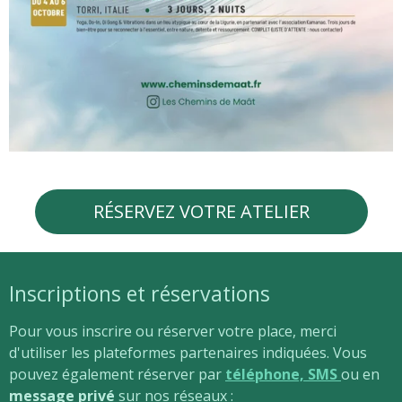
RÉSERVEZ VOTRE ATELIER
Inscriptions et réservations
Pour vous inscrire ou réserver votre place, merci
d'utiliser les plateformes partenaires indiquées. Vous
pouvez également réserver par
téléphone, SMS
ou en
message privé
sur nos réseaux :