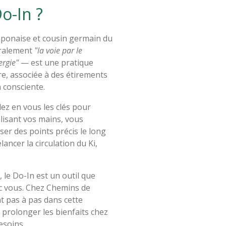
o-In ?
japonaise et cousin germain du
téralement
"la voie par le
ergie"
— est une pratique
e, associée à des étirements
n consciente.
dez en vous les clés pour
ilisant vos mains, vous
er des points précis le long
ancer la circulation du Ki,
 le Do-In est un outil que
c vous. Chez Chemins de
t pas à pas dans cette
 prolonger les bienfaits chez
esoins.