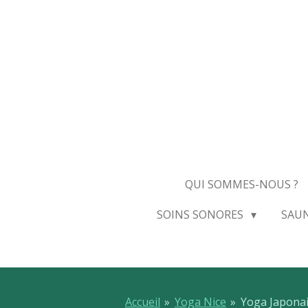
Passer
au
contenu
principal
QUI SOMMES-NOUS ?
SOINS SONORES
SAU
Accueil
»
Yoga Nice
»
Yoga Japonai