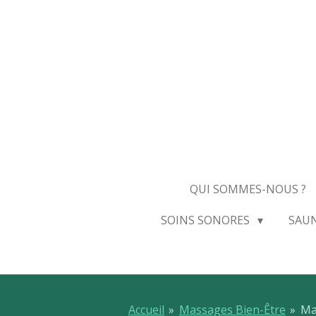
Passer
au
contenu
principal
QUI SOMMES-NOUS ?
SOINS SONORES
SAU
Accueil
»
Massages Bien-Être
»
Ma