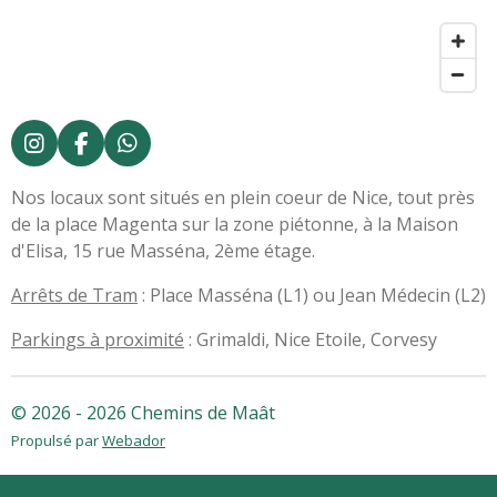
I
F
W
n
a
h
s
c
a
Nos locaux sont situés en plein coeur de Nice, tout près
t
e
t
de la place Magenta sur la zone piétonne, à la Maison
a
b
s
d'Elisa, 15 rue Masséna, 2ème étage.
g
o
A
r
o
p
Arrêts de Tram
: Place Masséna (L1) ou Jean Médecin (L2)
a
k
p
m
Parkings à proximité
: Grimaldi, Nice Etoile, Corvesy
© 2026 - 2026 Chemins de Maât
Propulsé par
Webador