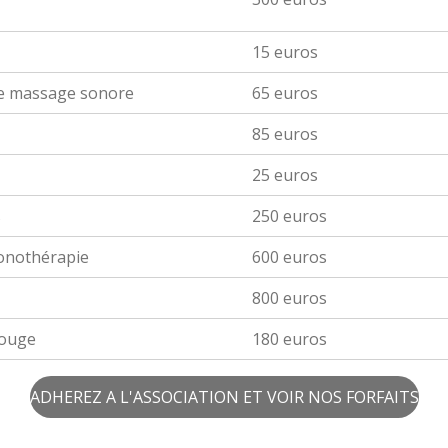
15 euros
 de massage sonore
65 euros
85 euros
25 euros
s
250 euros
sonothérapie
600 euros
800 euros
rouge
180 euros
ADHEREZ A L'ASSOCIATION ET VOIR NOS FORFAITS