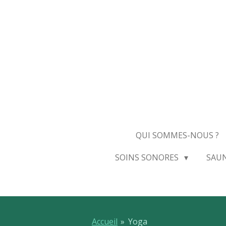
Passer
au
contenu
principal
QUI SOMMES-NOUS ?
SOINS SONORES
SAU
Accueil
»
Yoga